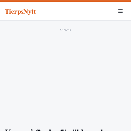
TierpsNytt
ANNONS