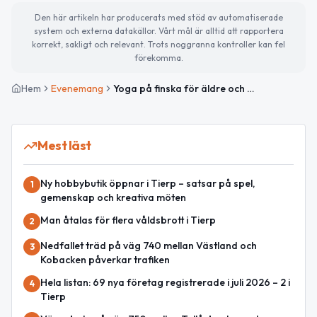
Den här artikeln har producerats med stöd av automatiserade
system och externa datakällor. Vårt mål är alltid att rapportera
korrekt, sakligt och relevant. Trots noggranna kontroller kan fel
förekomma.
Hem
Evenemang
Yoga på finska för äldre och nybörjare i Tierp
Mest läst
Ny hobbybutik öppnar i Tierp – satsar på spel,
1
gemenskap och kreativa möten
Man åtalas för flera våldsbrott i Tierp
2
Nedfallet träd på väg 740 mellan Västland och
3
Kobacken påverkar trafiken
Hela listan: 69 nya företag registrerade i juli 2026 – 2 i
4
Tierp