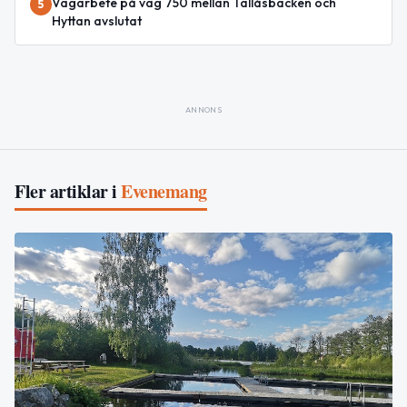
Vägarbete på väg 750 mellan Tallåsbacken och
5
Hyttan avslutat
ANNONS
Fler artiklar i
Evenemang