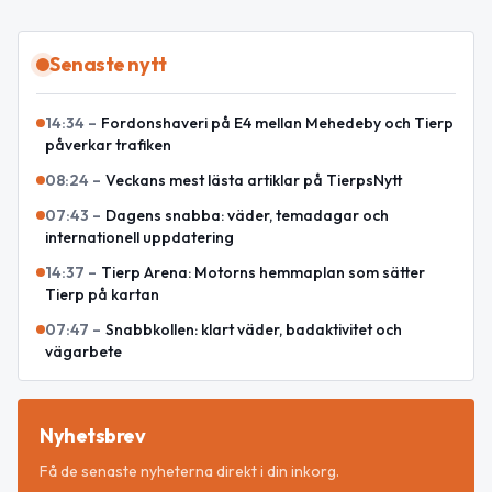
Senaste nytt
14:34
–
Fordonshaveri på E4 mellan Mehedeby och Tierp
påverkar trafiken
08:24
–
Veckans mest lästa artiklar på TierpsNytt
07:43
–
Dagens snabba: väder, temadagar och
internationell uppdatering
14:37
–
Tierp Arena: Motorns hemmaplan som sätter
Tierp på kartan
07:47
–
Snabbkollen: klart väder, badaktivitet och
vägarbete
Nyhetsbrev
Få de senaste nyheterna direkt i din inkorg.