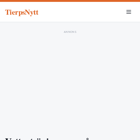
TierpsNytt
ANNONS