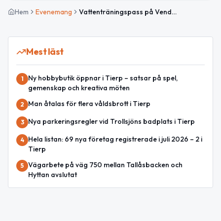
Hem
Evenemang
Vattenträningspass på Vendelbadet
Mest läst
Ny hobbybutik öppnar i Tierp – satsar på spel,
1
gemenskap och kreativa möten
Man åtalas för flera våldsbrott i Tierp
2
Nya parkeringsregler vid Trollsjöns badplats i Tierp
3
Hela listan: 69 nya företag registrerade i juli 2026 – 2 i
4
Tierp
Vägarbete på väg 750 mellan Tallåsbacken och
5
Hyttan avslutat