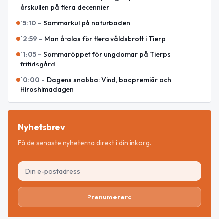
årskullen på flera decennier
15:10
–
Sommarkul på naturbaden
12:59
–
Man åtalas för flera våldsbrott i Tierp
11:05
–
Sommaröppet för ungdomar på Tierps
fritidsgård
10:00
–
Dagens snabba: Vind, badpremiär och
Hiroshimadagen
Nyhetsbrev
Få de senaste nyheterna direkt i din inkorg.
Prenumerera