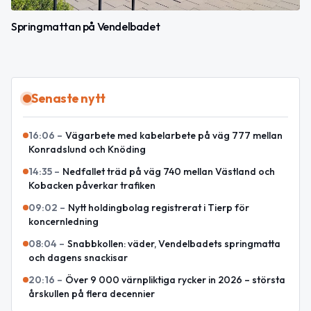
Springmattan på Vendelbadet
Senaste nytt
16:06
–
Vägarbete med kabelarbete på väg 777 mellan
Konradslund och Knöding
14:35
–
Nedfallet träd på väg 740 mellan Västland och
Kobacken påverkar trafiken
09:02
–
Nytt holdingbolag registrerat i Tierp för
koncernledning
08:04
–
Snabbkollen: väder, Vendelbadets springmatta
och dagens snackisar
20:16
–
Över 9 000 värnpliktiga rycker in 2026 – största
årskullen på flera decennier