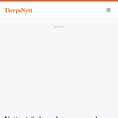
TierpsNytt
ANNONS