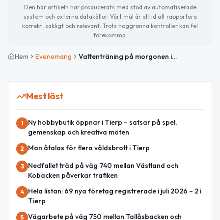
Den här artikeln har producerats med stöd av automatiserade
system och externa datakällor. Vårt mål är alltid att rapportera
korrekt, sakligt och relevant. Trots noggranna kontroller kan fel
förekomma.
Hem
Evenemang
Vattenträning på morgonen i Vendelbadet
Mest läst
Ny hobbybutik öppnar i Tierp – satsar på spel,
1
gemenskap och kreativa möten
Man åtalas för flera våldsbrott i Tierp
2
Nedfallet träd på väg 740 mellan Västland och
3
Kobacken påverkar trafiken
Hela listan: 69 nya företag registrerade i juli 2026 – 2 i
4
Tierp
Vägarbete på väg 750 mellan Tallåsbacken och
5