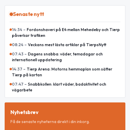
Senaste nytt
14:34
–
Fordonshaveri på E4 mellan Mehedeby och Tierp
påverkar trafiken
08:24
–
Veckans mest lästa artiklar på TierpsNytt
07:43
–
Dagens snabba: väder, temadagar och
internationell uppdatering
14:37
–
Tierp Arena: Motorns hemmaplan som sätter
Tierp på kartan
07:47
–
Snabbkollen: klart väder, badaktivitet och
vägarbete
Nyhetsbrev
Få de senaste nyheterna direkt i din inkorg.