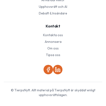
Användarvillkor
Upphovsrätt och AI
Debatt & Insändare
Kontakt
Kontakta oss
Annonsera
Om oss
Tipsa oss
©
TierpsNytt
. Allt material på
TierpsNytt
är skyddat enligt
upphovsrättslagen.