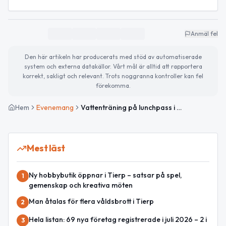
Anmäl fel
Den här artikeln har producerats med stöd av automatiserade
system och externa datakällor. Vårt mål är alltid att rapportera
korrekt, sakligt och relevant. Trots noggranna kontroller kan fel
förekomma.
Hem
Evenemang
Vattenträning på lunchpass i Aspenbadet
Mest läst
Ny hobbybutik öppnar i Tierp – satsar på spel,
1
gemenskap och kreativa möten
Man åtalas för flera våldsbrott i Tierp
2
Hela listan: 69 nya företag registrerade i juli 2026 – 2 i
3