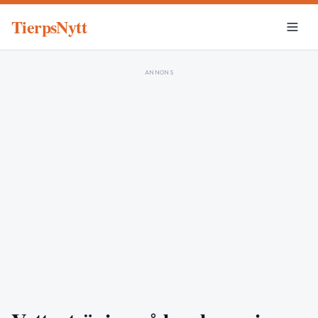
TierpsNytt
ANNONS