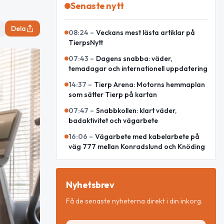
Senaste nytt
Dela
08:24
–
Veckans mest lästa artiklar på
TierpsNytt
07:43
–
Dagens snabba: väder,
temadagar och internationell uppdatering
14:37
–
Tierp Arena: Motorns hemmaplan
som sätter Tierp på kartan
07:47
–
Snabbkollen: klart väder,
badaktivitet och vägarbete
16:06
–
Vägarbete med kabelarbete på
väg 777 mellan Konradslund och Knöding
Nyhetsbrev
Få de senaste nyheterna direkt i din inkorg.