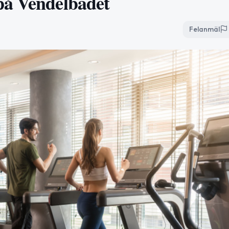
på Vendelbadet
Felanmäl