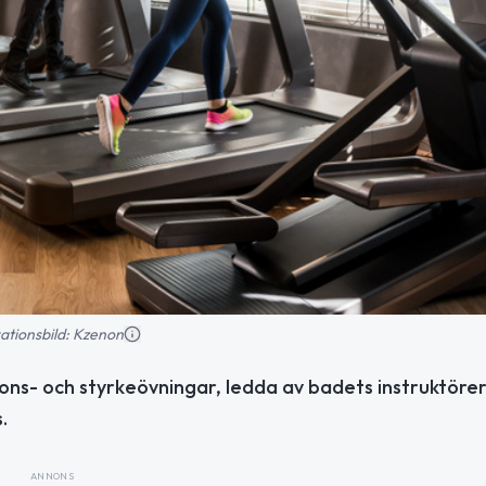
trationsbild: Kzenon
ions- och styrkeövningar, ledda av badets instruktörer
.
ANNONS