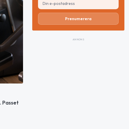
Prenumerera
ANNONS
. Passet