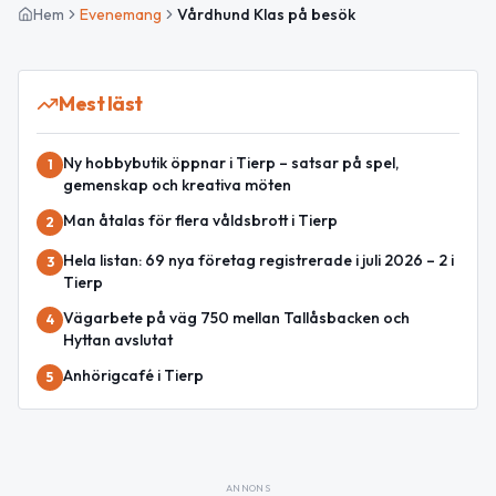
Hem
Evenemang
Vårdhund Klas på besök
Mest läst
Ny hobbybutik öppnar i Tierp – satsar på spel,
1
gemenskap och kreativa möten
Man åtalas för flera våldsbrott i Tierp
2
Hela listan: 69 nya företag registrerade i juli 2026 – 2 i
3
Tierp
Vägarbete på väg 750 mellan Tallåsbacken och
4
Hyttan avslutat
Anhörigcafé i Tierp
5
ANNONS