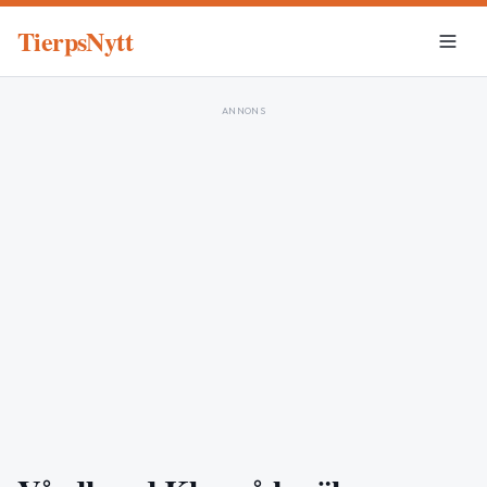
TierpsNytt
ANNONS