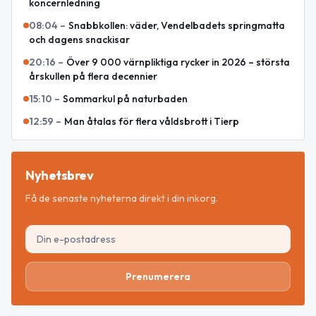
koncernledning
08:04
–
Snabbkollen: väder, Vendelbadets springmatta
och dagens snackisar
20:16
–
Över 9 000 värnpliktiga rycker in 2026 – största
årskullen på flera decennier
15:10
–
Sommarkul på naturbaden
12:59
–
Man åtalas för flera våldsbrott i Tierp
Nyhetsbrev
Få de senaste nyheterna direkt i din inkorg.
Prenumerera