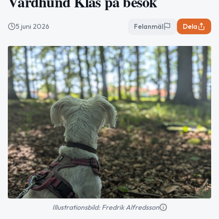
Vårdhund Klas på besök
5 juni 2026
Felanmäl
Dela
Illustrationsbild: Fredrik Alfredsson