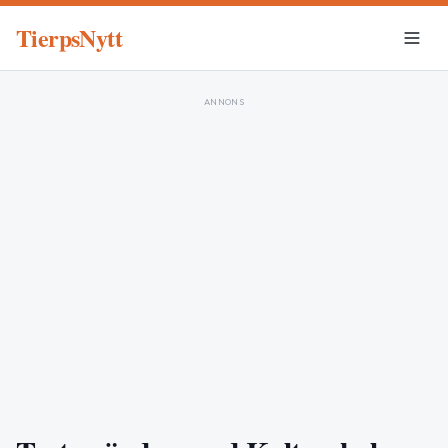
TierpsNytt
ANNONS