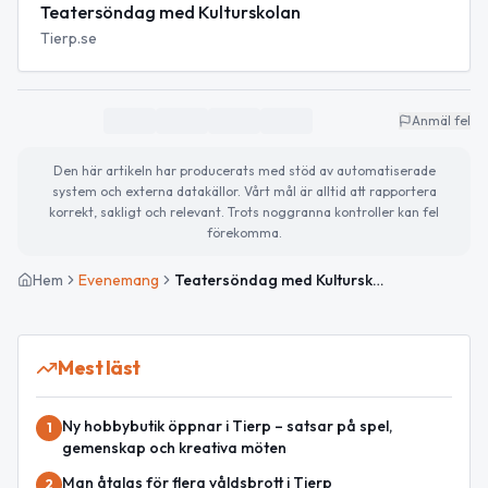
Teatersöndag med Kulturskolan
Tierp.se
Anmäl fel
Den här artikeln har producerats med stöd av automatiserade
system och externa datakällor. Vårt mål är alltid att rapportera
korrekt, sakligt och relevant. Trots noggranna kontroller kan fel
förekomma.
Hem
Evenemang
Teatersöndag med Kulturskolan
Mest läst
Ny hobbybutik öppnar i Tierp – satsar på spel,
1
gemenskap och kreativa möten
Man åtalas för flera våldsbrott i Tierp
2