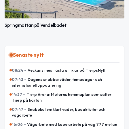
Springmattan på Vendelbadet
Senaste nytt
08:24
–
Veckans mest lästa artiklar på TierpsNytt
07:43
–
Dagens snabba: väder, temadagar och
internationell uppdatering
14:37
–
Tierp Arena: Motorns hemmaplan som sätter
Tierp på kartan
07:47
–
Snabbkollen: klart väder, badaktivitet och
vägarbete
16:06
–
Vägarbete med kabelarbete på väg 777 mellan