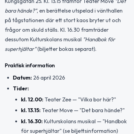
Kungsgatan 25. Kl. 13.15 framför Teater Move
"Det
bara hände?"
, en berättelse utspelad i vänthallen
på tågstationen där ett stort kaos bryter ut och
frågor om skuld ställs. Kl. 16.30 framträder
dessutom Kulturskolans musikal
"Handbok för
superhjältar"
(biljetter bokas separat).
Praktisk information
Datum:
26 april 2026
Tider:
kl. 12.00:
Teater Zee — "Vilka bor här?"
kl. 13.15:
Teater Move — "Det bara hände?"
kl. 16.30:
Kulturskolans musikal — "Handbok
för superhjältar" (se biljettsinformation)