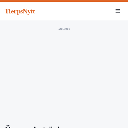
TierpsNytt
ANNONS