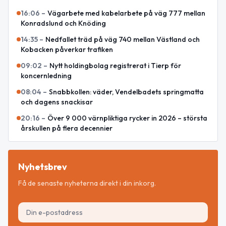
16:06
–
Vägarbete med kabelarbete på väg 777 mellan
Konradslund och Knöding
14:35
–
Nedfallet träd på väg 740 mellan Västland och
Kobacken påverkar trafiken
09:02
–
Nytt holdingbolag registrerat i Tierp för
koncernledning
08:04
–
Snabbkollen: väder, Vendelbadets springmatta
och dagens snackisar
20:16
–
Över 9 000 värnpliktiga rycker in 2026 – största
årskullen på flera decennier
Nyhetsbrev
Få de senaste nyheterna direkt i din inkorg.