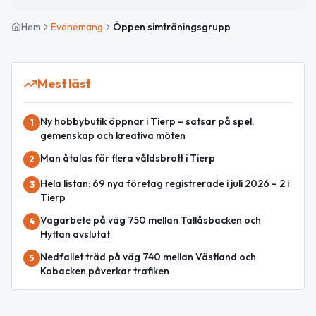
Hem
Evenemang
Öppen simträningsgrupp
Mest läst
Ny hobbybutik öppnar i Tierp – satsar på spel,
1
gemenskap och kreativa möten
Man åtalas för flera våldsbrott i Tierp
2
Hela listan: 69 nya företag registrerade i juli 2026 – 2 i
3
Tierp
Vägarbete på väg 750 mellan Tallåsbacken och
4
Hyttan avslutat
Nedfallet träd på väg 740 mellan Västland och
5
Kobacken påverkar trafiken