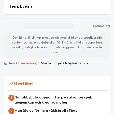
Tierp Events
Anmäl fel
Den här artikeln har producerats med stöd av automatiserade
system och externa datakällor. Vårt mål är alltid att rapportera
korrekt, sakligt och relevant. Trots noggranna kontroller kan fel
förekomma.
Hem
Evenemang
Musikquiz på Örbyhus fritidsgård
Mest läst
Ny hobbybutik öppnar i Tierp – satsar på spel,
1
gemenskap och kreativa möten
Man åtalas för flera våldsbrott i Tierp
2