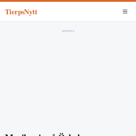
TierpsNytt
ANNONS