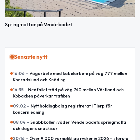
Springmattan på Vendelbadet
Senaste nytt
16:06
–
Vägarbete med kabelarbete på väg 777 mellan
Konradslund och Knöding
14:35
–
Nedfallet träd på väg 740 mellan Västland och
Kobacken påverkar trafiken
09:02
–
Nytt holdingbolag registrerat i Tierp för
koncernledning
08:04
–
Snabbkollen: väder, Vendelbadets springmatta
och dagens snackisar
20:16
–
Över 9 000 värnpliktiga rycker in 2026 – största