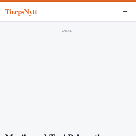
TierpsNytt
ANNONS