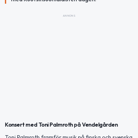
ANNONS
Konsert med Toni Palmroth på Vendelgården
Toni Palmroth framför musik på finska och svenska