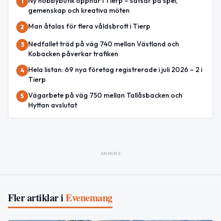
Ny hobbybutik öppnar i Tierp – satsar på spel,
1
gemenskap och kreativa möten
Man åtalas för flera våldsbrott i Tierp
2
Nedfallet träd på väg 740 mellan Västland och
3
Kobacken påverkar trafiken
Hela listan: 69 nya företag registrerade i juli 2026 – 2 i
4
Tierp
Vägarbete på väg 750 mellan Tallåsbacken och
5
Hyttan avslutat
ANNONS
Fler artiklar i
Evenemang