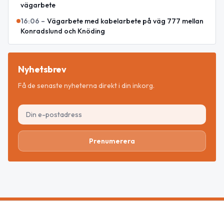
vägarbete
16:06
–
Vägarbete med kabelarbete på väg 777 mellan
Konradslund och Knöding
Nyhetsbrev
Få de senaste nyheterna direkt i din inkorg.
Prenumerera