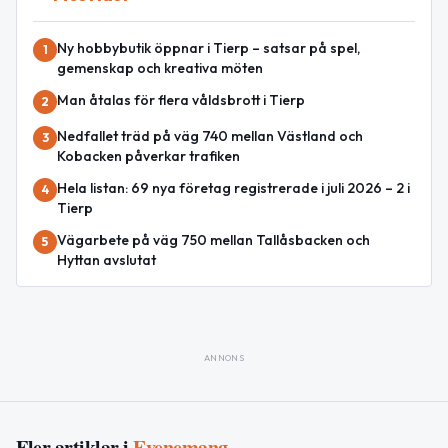
Ny hobbybutik öppnar i Tierp – satsar på spel,
1
gemenskap och kreativa möten
Man åtalas för flera våldsbrott i Tierp
2
Nedfallet träd på väg 740 mellan Västland och
3
Kobacken påverkar trafiken
Hela listan: 69 nya företag registrerade i juli 2026 – 2 i
4
Tierp
Vägarbete på väg 750 mellan Tallåsbacken och
5
Hyttan avslutat
ANNONS
Fler artiklar i
Evenemang