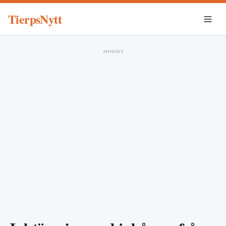
TierpsNytt
ANNONS