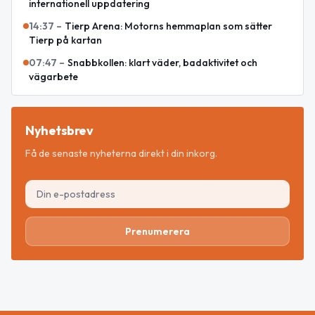
internationell uppdatering
14:37
–
Tierp Arena: Motorns hemmaplan som sätter
Tierp på kartan
07:47
–
Snabbkollen: klart väder, badaktivitet och
vägarbete
Nyhetsbrev
Få de senaste nyheterna direkt i din inkorg.
Prenumerera