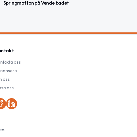
Springmattan på Vendelbadet
ontakt
ntakta oss
nonsera
 oss
psa oss
en.