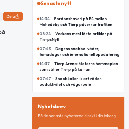
Senaste nytt
Dela
14:34
–
Fordonshaveri på E4 mellan
Mehedeby och Tierp påverkar trafiken
 på
08:24
–
Veckans mest lästa artiklar på
TierpsNytt
07:43
–
Dagens snabba: väder,
temadagar och internationell uppdatering
14:37
–
Tierp Arena: Motorns hemmaplan
som sätter Tierp på kartan
07:47
–
Snabbkollen: klart väder,
badaktivitet och vägarbete
Nyhetsbrev
Få de senaste nyheterna direkt i din inkorg.