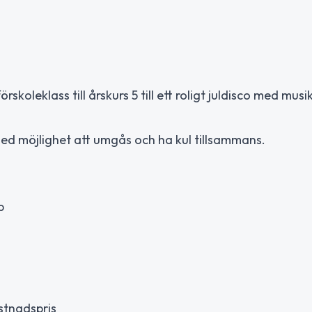
koleklass till årskurs 5 till ett roligt juldisco med musi
ed möjlighet att umgås och ha kul tillsammans.
p
ostnadspris