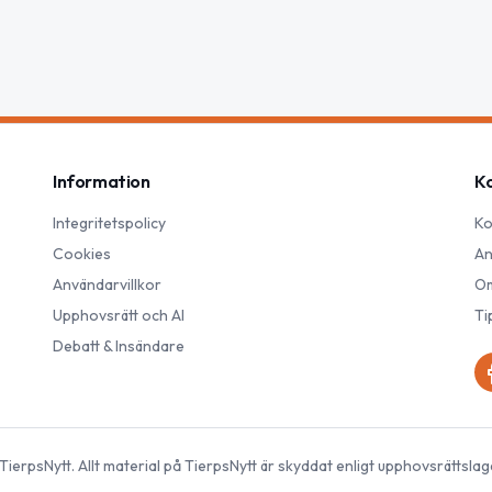
Information
K
Integritetspolicy
Ko
Cookies
An
Användarvillkor
Om
Upphovsrätt och AI
Ti
Debatt & Insändare
TierpsNytt
. Allt material på
TierpsNytt
är skyddat enligt upphovsrättslag