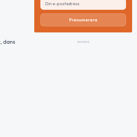
Prenumerera
k, dans
ANNONS