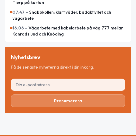
Tierp på kartan
07:47
–
Snabbkollen: klart väder, badaktivitet och
vägarbete
16:06
–
Vägarbete med kabelarbete på väg 777 mellan
Konradslund och Knöding
Nyhetsbrev
Få de senaste nyheterna direkt i din inkorg.
Prenumerera