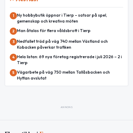
Ny hobbybutik öppnar i Tierp – satsar på spel,
1
gemenskap och kreativa möten
Man åtalas för flera våldsbrott i Tierp
2
Nedfallet träd på väg 740 mellan Västland och
3
Kobacken påverkar trafiken
Hela listan: 69 nya företag registrerade i juli 2026 – 2 i
4
Tierp
Vägarbete på väg 750 mellan Tallåsbacken och
5
Hyttan avslutat
ANNONS