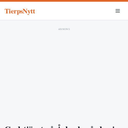
TierpsNytt
ANNONS