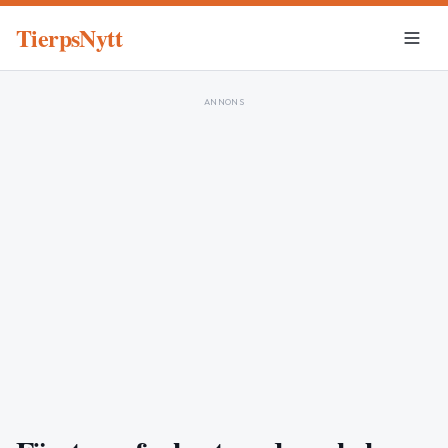
TierpsNytt
ANNONS