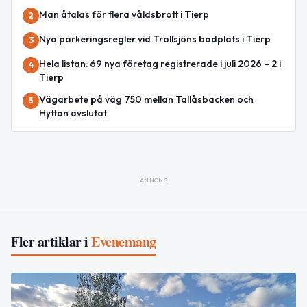
Man åtalas för flera våldsbrott i Tierp
2
Nya parkeringsregler vid Trollsjöns badplats i Tierp
3
Hela listan: 69 nya företag registrerade i juli 2026 – 2 i
4
Tierp
Vägarbete på väg 750 mellan Tallåsbacken och
5
Hyttan avslutat
ANNONS
Fler artiklar i
Evenemang