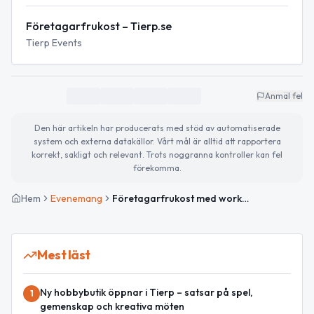
Företagarfrukost – Tierp.se
Tierp Events
Anmäl fel
Den här artikeln har producerats med stöd av automatiserade
system och externa datakällor. Vårt mål är alltid att rapportera
korrekt, sakligt och relevant. Trots noggranna kontroller kan fel
förekomma.
Hem
Evenemang
Företagarfrukost med workshop och vintergröt
Mest läst
Ny hobbybutik öppnar i Tierp – satsar på spel,
1
gemenskap och kreativa möten