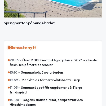
Springmattan på Vendelbadet
Senaste nytt
20:16
–
Över 9 000 värnpliktiga rycker in 2026 – största
årskullen på flera decennier
15:10
–
Sommarkul på naturbaden
12:59
–
Man åtalas för flera våldsbrott i Tierp
11:05
–
Sommaröppet för ungdomar på Tierps
fritidsgård
10:00
–
Dagens snabba: Vind, badpremiär och
Hiroshimadagen