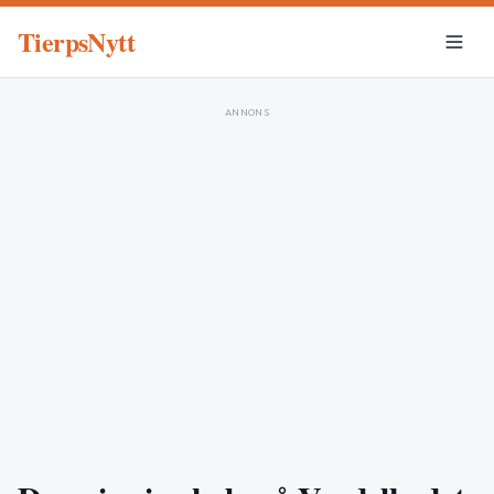
TierpsNytt
ANNONS