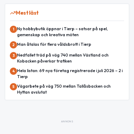
Mest läst
Ny hobbybutik öppnar i Tierp – satsar på spel,
1
gemenskap och kreativa möten
Man åtalas för flera våldsbrott i Tierp
2
Nedfallet träd på väg 740 mellan Västland och
3
Kobacken påverkar trafiken
Hela listan: 69 nya företag registrerade i juli 2026 – 2 i
4
Tierp
Vägarbete på väg 750 mellan Tallåsbacken och
5
Hyttan avslutat
ANNONS