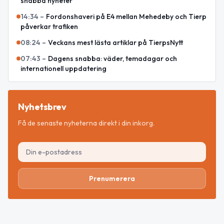
snabba nyheter
14:34
–
Fordonshaveri på E4 mellan Mehedeby och Tierp
påverkar trafiken
08:24
–
Veckans mest lästa artiklar på TierpsNytt
07:43
–
Dagens snabba: väder, temadagar och
internationell uppdatering
Nyhetsbrev
Få de senaste nyheterna direkt i din inkorg.
Prenumerera