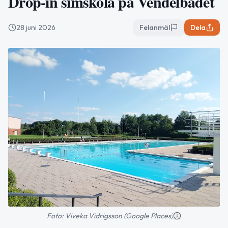
Drop-in simskola på Vendelbadet
28 juni 2026
Felanmäl
Dela
Foto: Viveka Vidrigsson (Google Places)