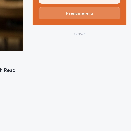
Prenumerera
ANNONS
h Resa.