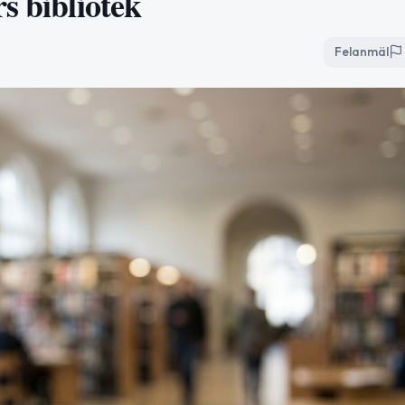
s bibliotek
Felanmäl