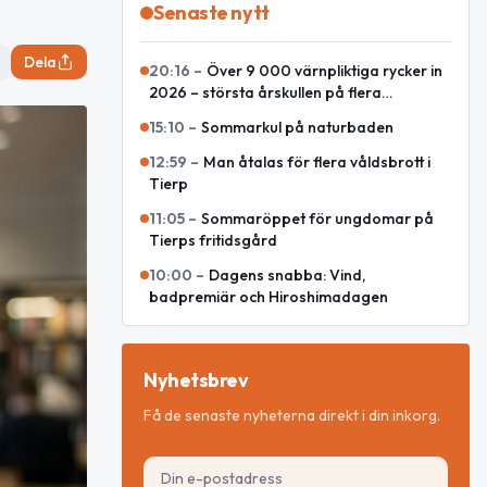
Senaste nytt
Dela
20:16
–
Över 9 000 värnpliktiga rycker in
2026 – största årskullen på flera
decennier
15:10
–
Sommarkul på naturbaden
12:59
–
Man åtalas för flera våldsbrott i
Tierp
11:05
–
Sommaröppet för ungdomar på
Tierps fritidsgård
10:00
–
Dagens snabba: Vind,
badpremiär och Hiroshimadagen
Nyhetsbrev
Få de senaste nyheterna direkt i din inkorg.