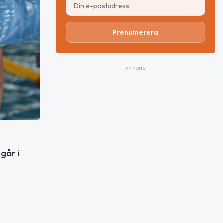
Prenumerera
ANNONS
går i