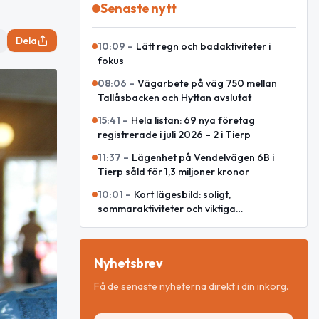
Senaste nytt
Dela
10:09
–
Lätt regn och badaktiviteter i
fokus
08:06
–
Vägarbete på väg 750 mellan
Tallåsbacken och Hyttan avslutat
15:41
–
Hela listan: 69 nya företag
registrerade i juli 2026 – 2 i Tierp
11:37
–
Lägenhet på Vendelvägen 6B i
Tierp såld för 1,3 miljoner kronor
10:01
–
Kort lägesbild: soligt,
sommaraktiviteter och viktiga
internationella händelser
Nyhetsbrev
Få de senaste nyheterna direkt i din inkorg.