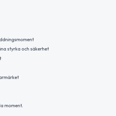
h räddningsmoment
äna styrka och säkerhet
t
rgarmärket
alla moment.