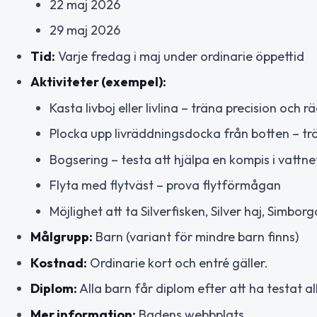
22 maj 2026
29 maj 2026
Tid:
Varje fredag i maj under ordinarie öppettid
Aktiviteter (exempel):
Kasta livboj eller livlina – träna precision oc
Plocka upp livräddningsdocka från botten – tr
Bogsering – testa att hjälpa en kompis i vattne
Flyta med flytväst – prova flytförmågan
Möjlighet att ta Silverfisken, Silver haj, Simbo
Målgrupp:
Barn (variant för mindre barn finns)
Kostnad:
Ordinarie kort och entré gäller.
Diplom:
Alla barn får diplom efter att ha testat 
Mer information:
Badens webbplats