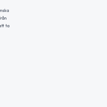
inska
från
att ta