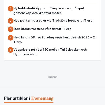
Ny hobbybutik öppnar i Tierp – satsar på spel,
1
gemenskap och kreativa möten
Nya parkeringsregler vid Trollsjöns badplats i Tierp
2
Man åtalas för flera våldsbrott i Tierp
3
Hela listan: 69 nya företag registrerade i juli 2026 – 2 i
4
Tierp
Vägarbete på väg 750 mellan Tallåsbacken och
5
Hyttan avslutat
ANNONS
Fler artiklar i
Evenemang