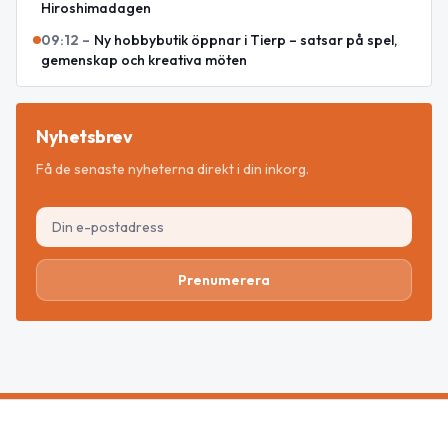
Hiroshimadagen
09:12
–
Ny hobbybutik öppnar i Tierp – satsar på spel,
gemenskap och kreativa möten
Nyhetsbrev
Få de senaste nyheterna direkt i din inkorg.
Prenumerera