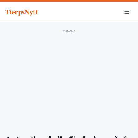
TierpsNytt
ANNONS