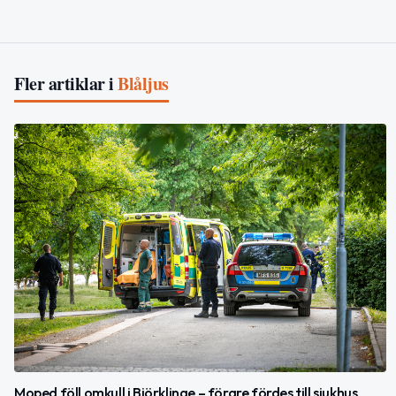
Fler artiklar i
Blåljus
Moped föll omkull i Björklinge – förare fördes till sjukhus