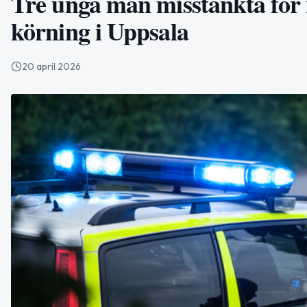
Tre unga män misstänkta för n
körning i Uppsala
20 april 2026