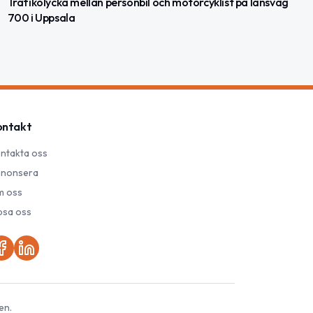
Trafikolycka mellan personbil och motorcyklist på länsväg
700 i Uppsala
ontakt
ntakta oss
nonsera
 oss
psa oss
en.