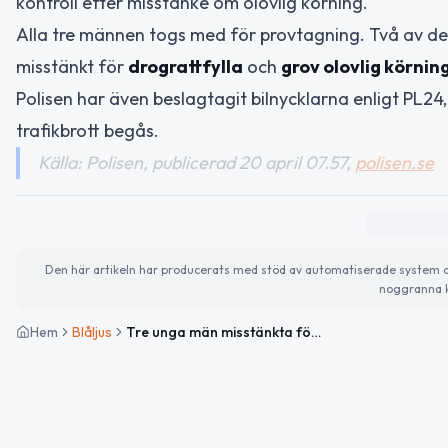
kontroll efter misstanke om olovlig körning.
Alla tre männen togs med för provtagning. Två av d
misstänkt för
drograttfylla
och
grov olovlig körnin
Polisen har även beslagtagit bilnycklarna enligt PL24, 
trafikbrott begås.
Källa: Polisen, publicerad 20 april 07.57,
polisen.se
Den här artikeln har producerats med stöd av automatiserade system och 
noggranna k
Hem
Blåljus
Tre unga män misstänkta för narkotikabrott och grov olovlig körning i Uppsala