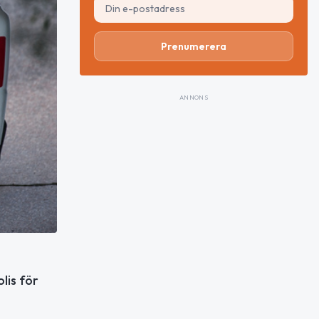
Prenumerera
ANNONS
lis för