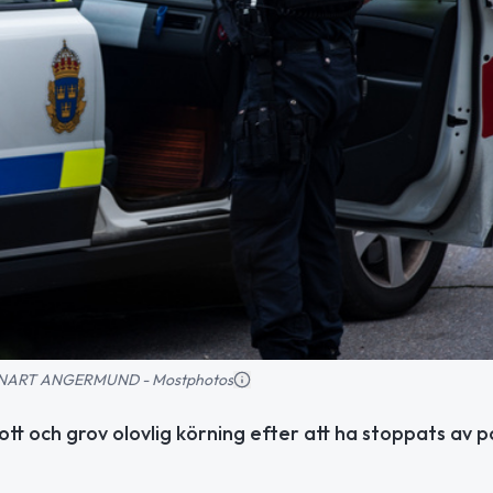
 LENNART ANGERMUND - Mostphotos
t och grov olovlig körning efter att ha stoppats av po