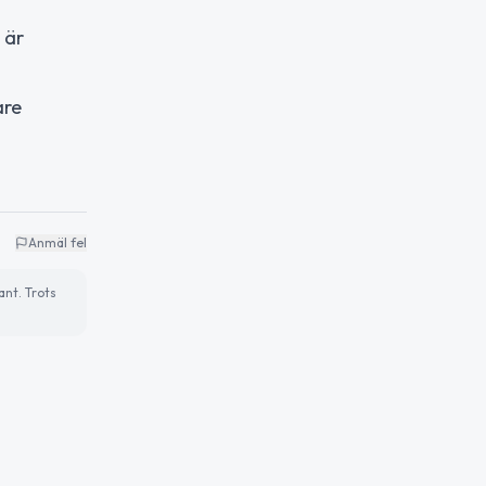
 är
are
Anmäl fel
ant. Trots