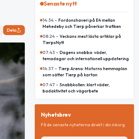
Senaste nytt
14:34
–
Fordonshaveri på E4 mellan
Mehedeby och Tierp påverkar trafiken
Dela
08:24
–
Veckans mest lästa artiklar på
TierpsNytt
07:43
–
Dagens snabba: väder,
temadagar och internationell uppdatering
14:37
–
Tierp Arena: Motorns hemmaplan
som sätter Tierp på kartan
07:47
–
Snabbkollen: klart väder,
badaktivitet och vägarbete
Nyhetsbrev
Få de senaste nyheterna direkt i din inkorg.