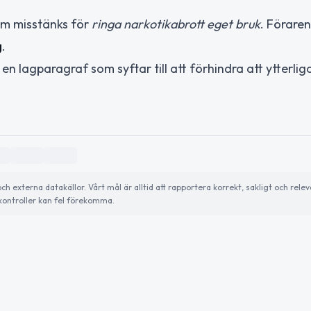
em misstänks för
ringa narkotikabrott eget bruk
. Föraren
g
.
en lagparagraf som syftar till att förhindra att ytterlig
externa datakällor. Vårt mål är alltid att rapportera korrekt, sakligt och relev
ontroller kan fel förekomma.