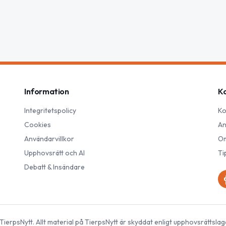
Information
K
Integritetspolicy
Ko
Cookies
An
Användarvillkor
Om
Upphovsrätt och AI
Ti
Debatt & Insändare
TierpsNytt
. Allt material på
TierpsNytt
är skyddat enligt upphovsrättslag