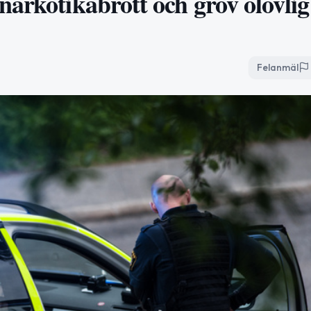
arkotikabrott och grov olovlig
Felanmäl