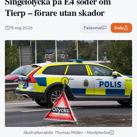
Singelolycka på E4 söder om
Tierp – förare utan skador
15 maj 2026
Felanmäl
Dela
Illustrationsbild: Thomas Möller - Mostphotos