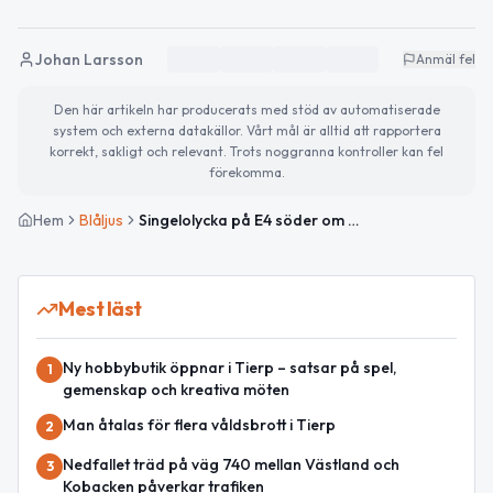
Johan Larsson
Anmäl fel
Den här artikeln har producerats med stöd av automatiserade
system och externa datakällor. Vårt mål är alltid att rapportera
korrekt, sakligt och relevant. Trots noggranna kontroller kan fel
förekomma.
Hem
Blåljus
Singelolycka på E4 söder om Tierp – förare utan skador
Mest läst
Ny hobbybutik öppnar i Tierp – satsar på spel,
1
gemenskap och kreativa möten
Man åtalas för flera våldsbrott i Tierp
2
Nedfallet träd på väg 740 mellan Västland och
3
Kobacken påverkar trafiken