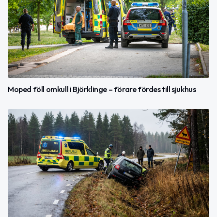
Moped föll omkull i Björklinge – förare fördes till sjukhus