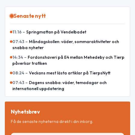
Senaste nytt
11:16
–
Springmattan på Vendelbadet
07:43
–
Måndagskollen: väder, sommaraktiviteter och
snabba nyheter
14:34
–
Fordonshaveri på E4 mellan Mehedeby och Tierp
påverkar trafiken
08:24
–
Veckans mest lästa artiklar på TierpsNytt
07:43
–
Dagens snabba: väder, temadagar och
internationell uppdatering
Nyhetsbrev
Få de senaste nyheterna direkt i din inkorg.