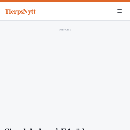
TierpsNytt
ANNONS