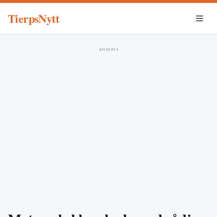
TierpsNytt
ANNONS