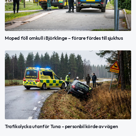
Moped föll omkull i Björklinge – förare fördes till sjukhus
Trafikolycka utanför Tuna – personbil körde av vägen