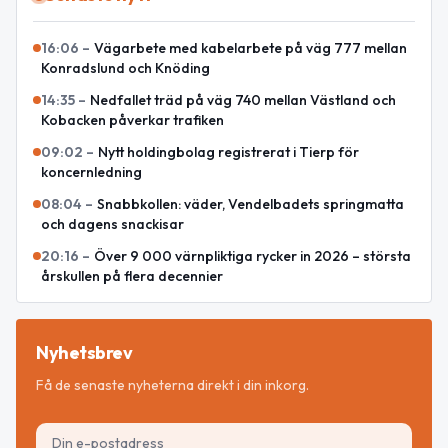
16:06
–
Vägarbete med kabelarbete på väg 777 mellan
Konradslund och Knöding
14:35
–
Nedfallet träd på väg 740 mellan Västland och
Kobacken påverkar trafiken
09:02
–
Nytt holdingbolag registrerat i Tierp för
koncernledning
08:04
–
Snabbkollen: väder, Vendelbadets springmatta
och dagens snackisar
20:16
–
Över 9 000 värnpliktiga rycker in 2026 – största
årskullen på flera decennier
Nyhetsbrev
Få de senaste nyheterna direkt i din inkorg.