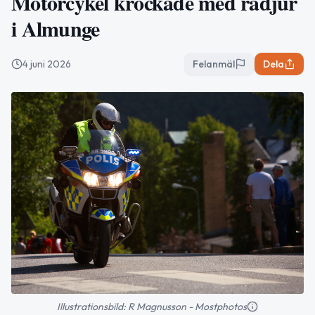
Motorcykel krockade med rådjur
i Almunge
4 juni 2026
Felanmäl
Dela
Illustrationsbild: R Magnusson - Mostphotos