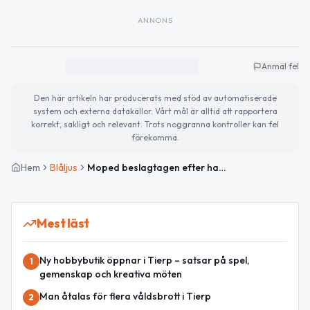
ANNONS
Anmäl fel
Den här artikeln har producerats med stöd av automatiserade
system och externa datakällor. Vårt mål är alltid att rapportera
korrekt, sakligt och relevant. Trots noggranna kontroller kan fel
förekomma.
Hem
Blåljus
Moped beslagtagen efter hastighetskontroll i Enköping
Mest läst
Ny hobbybutik öppnar i Tierp – satsar på spel,
1
gemenskap och kreativa möten
Man åtalas för flera våldsbrott i Tierp
2