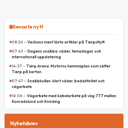
Senaste nytt
08:24
–
Veckans mest lästa artiklar på TierpsNytt
07:43
–
Dagens snabba: väder, temadagar och
internationell uppdatering
14:37
–
Tierp Arena: Motorns hemmaplan som sätter
Tierp på kartan
07:47
–
Snabbkollen: klart väder, badaktivitet och
vägarbete
16:06
–
Vägarbete med kabelarbete på väg 777 mellan
Konradslund och Knöding
Nyhetsbrev