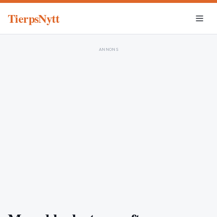
TierpsNytt
ANNONS