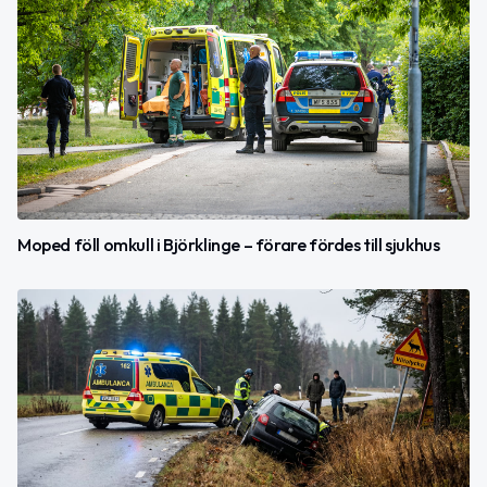
Moped föll omkull i Björklinge – förare fördes till sjukhus