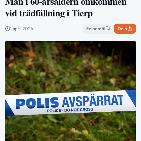
Man i 60-årsåldern omkommen
vid trädfällning i Tierp
1 april 2026
Felanmäl
Dela