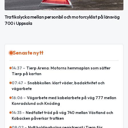
Trafikolycka mellan personbil och motorcyklist på länsväg
700 i Uppsala
Senaste nytt
14:37
–
Tierp Arena: Motorns hemmaplan som sätter
Tierp på kartan
07:47
–
Snabbkollen: klart väder, badaktivitet och
vägarbete
16:06
–
Vägarbete med kabelarbete på väg 777 mellan
Konradslund och Knöding
14:35
–
Nedfallet träd på väg 740 mellan Västland och
Kobacken påverkar trafiken
09:02
–
Nytt holdingbolag registrerat i Tierp för