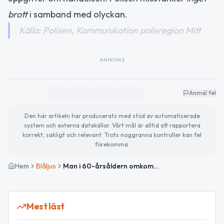
brott
i samband med olyckan.
Källa: Polisen, Kommunikation polisregion Mitt
ANNONS
Anmäl fel
Den här artikeln har producerats med stöd av automatiserade
system och externa datakällor. Vårt mål är alltid att rapportera
korrekt, sakligt och relevant. Trots noggranna kontroller kan fel
förekomma.
Hem
Blåljus
Man i 60-årsåldern omkommen vid trädfällning i Tierp
Mest läst