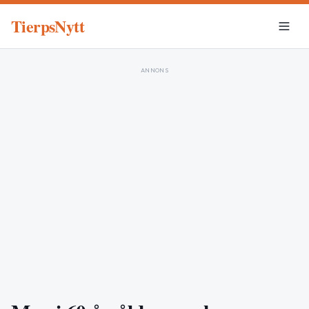
TierpsNytt
ANNONS