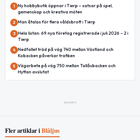
Ny hobbybutik öppnar i Tierp – satsar på spel,
1
gemenskap och kreativa möten
Man åtalas för flera våldsbrott i Tierp
2
Hela listan: 69 nya företag registrerade i juli 2026 – 2 i
3
Tierp
Nedfallet träd på väg 740 mellan Västland och
4
Kobacken påverkar trafiken
Vägarbete på väg 750 mellan Tallåsbacken och
5
Hyttan avslutat
ANNONS
Fler artiklar i
Blåljus