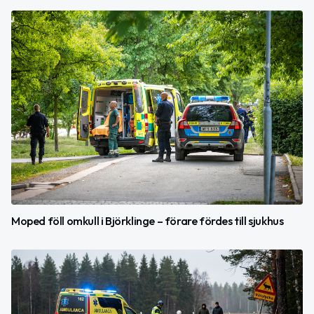
Moped föll omkull i Björklinge – förare fördes till sjukhus