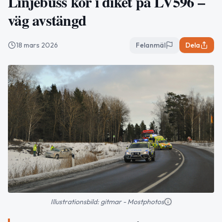
Linjebuss kör i diket på LV596 –
väg avstängd
18 mars 2026
Felanmäl
Dela
Illustrationsbild: gitmar - Mostphotos