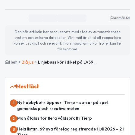
Anmäl fel
Den här artikeln har producerats med stöd av automatiserade
system och externa datakällor. Vårt mål är alltid att rapportera
korrekt, sakligt och relevant. Trots noggranna kontroller kan fel
förekomma.
Hem
Blåljus
Linjebuss kör i diket på LV596 – väg avstängd
Mest läst
Ny hobbybutik öppnar i Tierp – satsar på spel,
1
gemenskap och kreativa möten
Man åtalas för flera våldsbrott i Tierp
2
Hela listan: 69 nya företag registrerade i juli 2026 – 2 i
3
Tierp