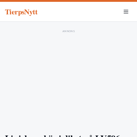
TierpsNytt
ANNONS