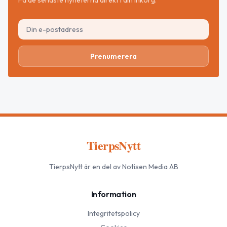
Få de senaste nyheterna direkt i din inkorg.
Prenumerera
TierpsNytt
TierpsNytt
är en del av Notisen Media AB
Information
Integritetspolicy