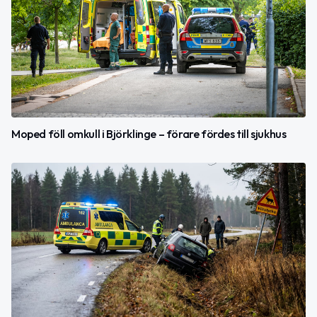
Moped föll omkull i Björklinge – förare fördes till sjukhus